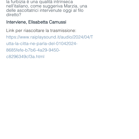
la furbizia è una qualità intrinseca 
nell'italiano, come suggeriva Marzia, una 
delle ascoltatrici intervenute oggi al filo 
diretto?
Interviene, Elisabetta Camussi
Link per riascoltare la trasmissione: 
https://www.raiplaysound.it/audio/2024/04/T
utta-la-citta-ne-parla-del-01042024-
8685fefe-b7b6-4a29-9450-
c8296349cf3a.html