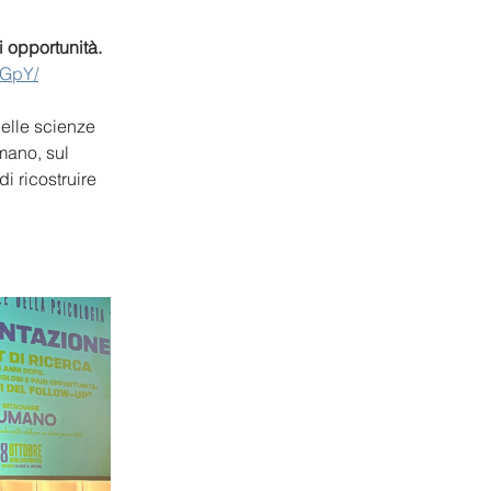
 
 opportunità. 
gGpY/
elle scienze 
mano, sul 
i ricostruire 