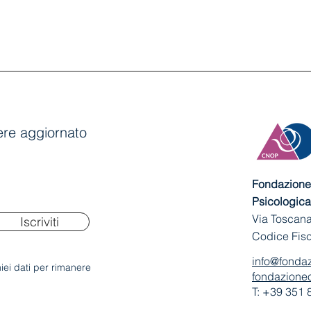
anere aggiornato
Fondazione 
Psicologica
Via Toscana
Iscriviti
Codice Fis
info@fondaz
iei dati per rimanere
fondazioneo
T: +39 351