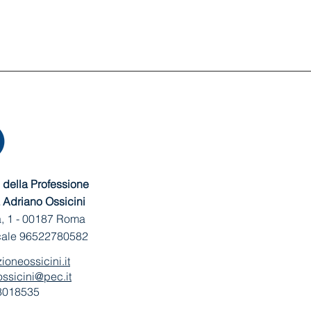
della Professione
 Adriano Ossicini
, 1 -
00187 Roma
cale 96522780582
ioneossicini.it
ssicini@pec.it
 8018535