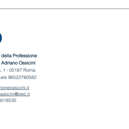
della Professione
 Adriano Ossicini
, 1 -
00187 Roma
cale 96522780582
ioneossicini.it
ssicini@pec.it
 8018535