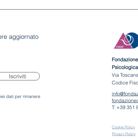
anere aggiornato
Fondazione 
Psicologica
Via Toscana
Iscriviti
Codice Fis
info@fondaz
iei dati per rimanere
fondazioneo
T: +39 351
Cookie Policy
Privacy Policy