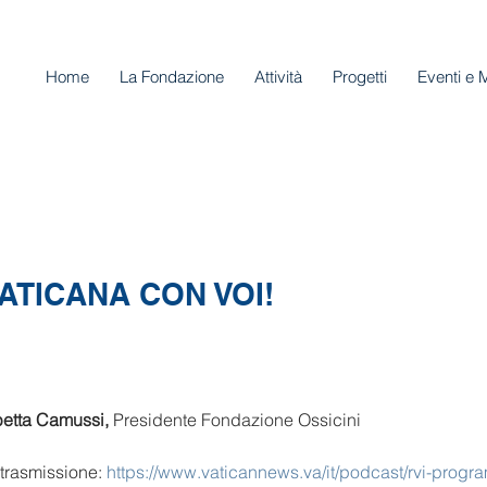
Home
La Fondazione
Attività
Progetti
Eventi e 
ATICANA CON VOI!
betta Camussi,
 Presidente Fondazione Ossicini
 trasmissione: 
https://www.vaticannews.va/it/podcast/rvi-progr