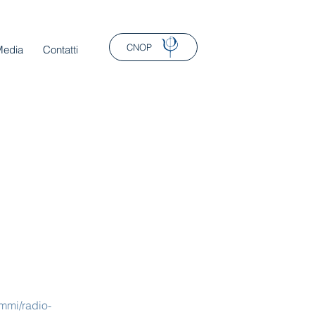
CNOP
Media
Contatti
ammi/radio-