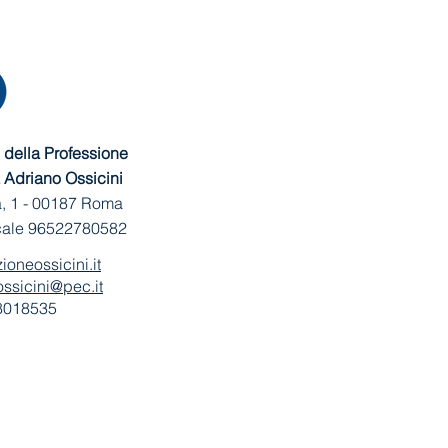
della Professione
 Adriano Ossicini
, 1 -
00187 Roma
cale 96522780582
ioneossicini.it
ssicini@pec.it
 8018535