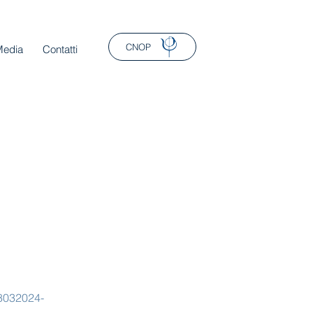
CNOP
Media
Contatti
08032024-