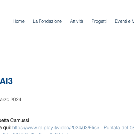
Home
La Fondazione
Attività
Progetti
Eventi e 
RAI3
marzo 2024
abetta Camussi
a qui: 
https://www.raiplay.it/video/2024/03/Elisir---Puntata-del-