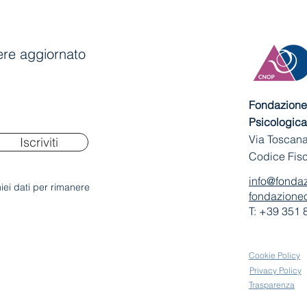
anere aggiornato
Fondazione 
Psicologica
Via Toscana
Iscriviti
Codice Fis
info@fondaz
iei dati per rimanere
fondazioneo
T: +39 351
Cookie Policy
Privacy Policy
Trasparenza