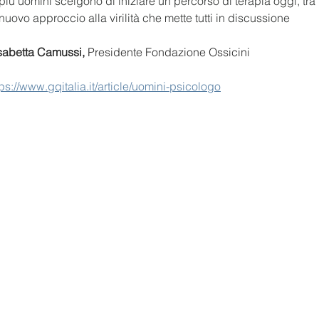
ù uomini scelgono di iniziare un percorso di terapia oggi, tra 
nuovo approccio alla virilità che mette tutti in discussione
sabetta Camussi,
 Presidente Fondazione Ossicini
tps://www.gqitalia.it/article/uomini-psicologo