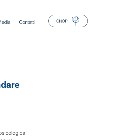
CNOP
Media
Contatti
ndare
psicologica: 