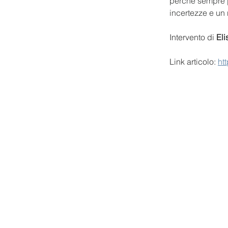
perché sempre pi
incertezze e un 
Intervento di 
Eli
Link articolo: 
ht