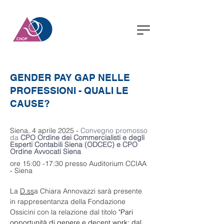
GENDER PAY GAP NELLE
PROFESSIONI - QUALI LE
CAUSE?
Siena, 4 aprile 2025 -
 Convegno promosso 
da 
CPO Ordine dei Commercialisti e degli 
Esperti Contabili Siena (
ODCEC)
 e CPO 
Ordine Avvocati Siena
ore 15:00 -17:30 presso Auditorium CCIAA 
- Siena
La 
D.ss
a Chiara Annovazzi sarà presente 
in rappresentanza della Fondazione 
Ossicini con la relazione dal titolo "
Pari 
opportunità di genere e decent work: dal 