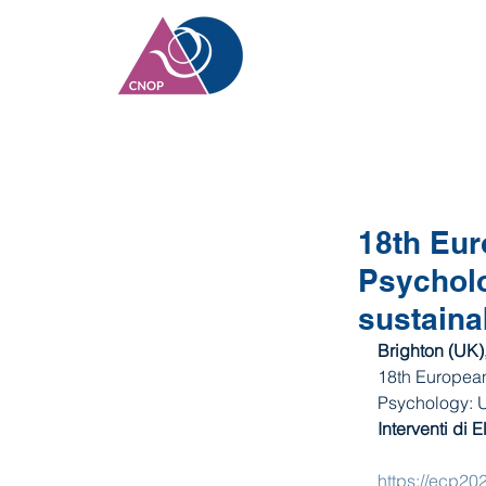
18th Eur
Psycholo
sustaina
Brighton (UK),
18th Europea
Psychology: U
Interventi di
https://ecp20